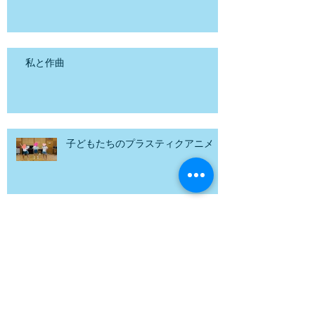
とは実際にモノを観て教えるという実物主義の
《ワーグナー「ローエングリン」鑑
賞の日》
考えで、「数・形・語」を教えました。 例えば
果実でその数、形体、名称や性質を教えるので
す。 基礎陶冶（焼き物を作るための陶土をしっ
かりと吟味して選別し、それを慎重に焼き物に
仕上げていくこと）を重視して、その上で開発
私と作曲
主義の問答法で認識を高めていくことを提唱し
ました。日本では先生が絵などを描いた図表を
見せて、子供たちに「これは何ですか?」と尋
ね、実物を見せ
子どもたちのプラスティクアニメ
野外で音楽