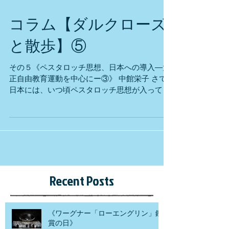
コラム【ダルクローズ
と散歩】⑤
その５《ペスタロッチ思想、日本への導入―大
正自由教育運動を中心にー③》 中館栄子 さて
日本には、いつ頃ペスタロッチ思想が入ってき
たのでしょうか。そしてさらに、ぺスタロッチ
思想は、私達の日本の教育にどのような影響を
与えているのでしょうか。今回は日本の大正自
由教育運動を中心にお話していきたいと思いま
す。 《ペスタロッチの「メトーデ」とヘルバル
ト派の「五段階教授法」》 ペスタロッチが確立
した 直観主義の 教育方法「メトーデ」が日本
Recent Posts
に入ってきたのは、明治時代です。「メトーデ
(Methode)」とは、集団を対象とした学習指導
法の開発として評価されていますが、「直観」