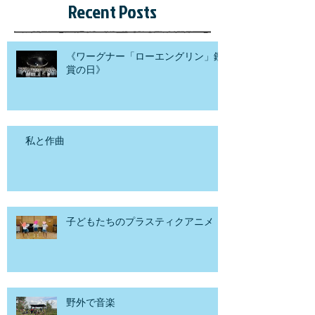
育論についても、実際に教育に携わっている先
生方へ問い掛けていたことを前回お話しまし
Recent Posts
た。 その澤柳はその後、再び官僚の道を歩むこ
ととなります。山県内閣の樺山資紀文相の就任
の時に文部省普通学務局長に就任し、明治
39（1906）年7月には西園寺内閣の牧野伸顕文
《ワーグナー「ローエングリン」鑑
賞の日》
相の下で文部次官となり、この2回目の文部官
僚時代の約10年間は、中等学校制度改革、第三
次小学校令の制定、国定教科書制度の制定、義
務教育年限の延長、師範学校制度の改正等に取
り組んでいきました。そして、退官前に腸チフ
私と作曲
スになり、一命を取り留める程の大病とも戦い
ますが、回復後はまた、精力的に著述活動を続
けていきます。体験を伴った教育学を提唱し、
日本の教育学史上記念すべき
子どもたちのプラスティクアニメ