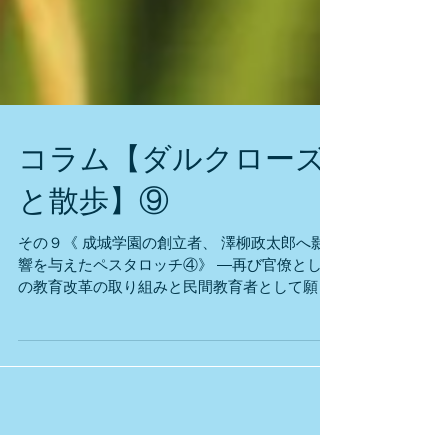
コラム【ダルクローズ
と散歩】⑨
その９《 成城学園の創立者、 澤柳政太郎へ影
響を与えたペスタロッチ④》 ―再び官僚として
の教育改革の取り組みと民間教育者として願望
を具現化― 澤柳政太郎は大学卒業後すぐに官僚
の道に入り、その後学校長を歴任していきます
が、その間に教育学者の道も同時に歩み始めて
おり、多くの著書を執筆し、その中に体験から
の教育、直観教育を提唱したペスタロッチの教