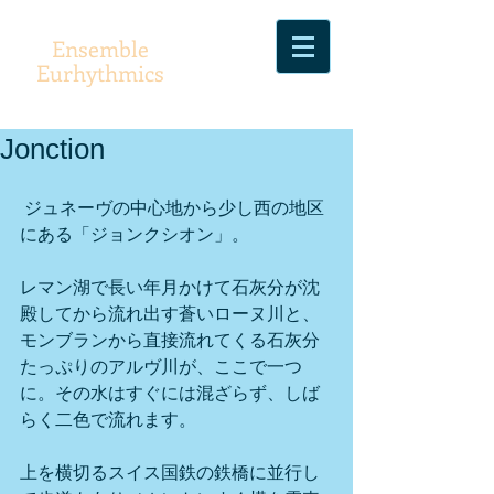
Ensemble
Eurhythmics
Jonction
 ジュネーヴの中心地から少し西の地区
にある「ジョンクシオン」。
レマン湖で長い年月かけて石灰分が沈
殿してから流れ出す蒼いローヌ川と、
モンブランから直接流れてくる石灰分
たっぷりのアルヴ川が、ここで一つ
に。その水はすぐには混ざらず、しば
らく二色で流れます。 
上を横切るスイス国鉄の鉄橋に並行し